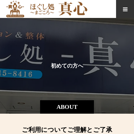
初
め
て
の
方
へ
ABOUT
ご利用についてご理解とご了承